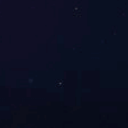
喜讯！问鼎(中国)荣获两项山东省轻工业联合会科技
进步一等奖
近日，山东省轻工业联合会发布《关于2023年度山东省轻工业联合
会科学技术奖励的决定》，问鼎(中国)申报的“基于皮肤微生态研究
的功能皮肤护理产品开发”、“薰衣草精油抗炎、助眠机制研究与功
能性护理品产业化”两…...
问鼎(中国)精彩亮相InnoCosme 2024第八届中国国际
化妆品技术论坛
1月24-25日，InnoCosme 2024第八届中国国际化妆品技术论坛在上
海举办，此次技术论坛以“生物科技引领创新，市场洞察赋能开发为
主题，特别围绕合成生物、科技创新、政策法规、皮肤机理等核心
议题设置专场，深入探讨生物…...
喜报 | 问鼎(中国)斩获2024“InnoCosme Awards 美耀
奖”两项大奖