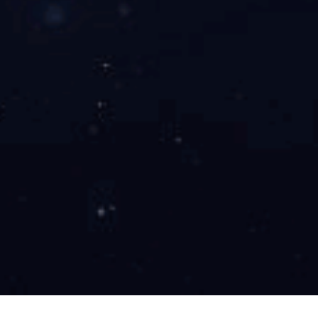
1月24日晚，由InnoCosme组委发起的“InnoCosme Awards 美耀奖”颁
奖典礼暨晚宴在上海举行，最终决出五项大奖得主。问鼎(中国)受
到众多专家及行业认可，一举荣获两项大奖：颐莲嘭润霜荣获
InnoCosme 2024Awards美耀…...
济南市医养健康产业协会赴问鼎网页版登录入口智
美科创园调研座谈
1月25日，济南市医养健康产业协会常务副会长兼秘书长李宏伟一
行赴问鼎网页版登录入口智美科创园调研座谈，问鼎(中国)党支部
书记、副总经理王伟、副总经理白天明出席活动。李宏伟一行先后
参观了问鼎网页版登录入口重组胶原蛋白生产基地…...
共63记录
«上一页
1
2
3
4
5
6
7
下一页»