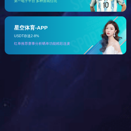
乐的气氛中迎接龙年春节的到来。活动现场气氛热烈，活动场地布
置喜庆充满年味。…...
喜报 | 问鼎网页版登录入口智美科创园获评“山东省
级智能工厂”
近日，山东省工业和信息化厅发布《山东省工业和信息化厅关于公
布2023年山东省级智能工厂数字化车间、智能制造场景和系统解决
方案供应商名单的通知》，问鼎网页版登录入口健康护理用品产业
园(现更名为智美科创园)获评“山东省级智能…...
喜报 | 问鼎(中国)总经理高春明荣膺“2023年度中国
化妆品行业十大新闻人物”
近日，《中国化妆品》杂志社评选的“2023年度中国化妆品行业十大
新闻人物”重磅发布，鲁商问鼎网页版登录入口党委委员、副总经
理、问鼎(中国)总经理高春明荣誉上榜。2023年，中国化妆品产业
迈入创新与变革的新阶段。随着…...