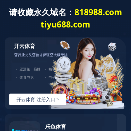
首页
新闻中心
企业新闻
企业新闻
视频集锦
媒体报道